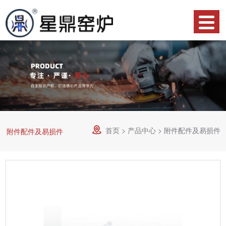
网
站
产
首
品
关
页
中
于
合
心
星
作
荣
鼎
案
誉
资
首页
>
产品中心
>
附件配件及易损件

附件配件及易损件
例
资
讯
服
质
中
务
技
心
流
术
联
程
支
系
物