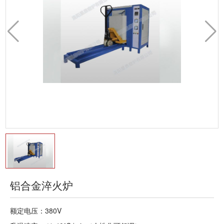
持
我
流
们
查
询
铝合金淬火炉
额定电压：380V