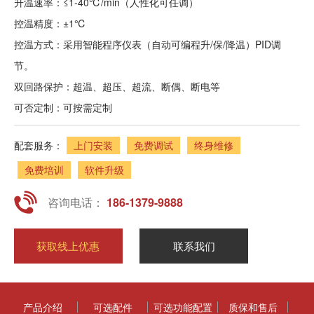
升温速率：≤1-40℃/min（人性化可任调）
控温精度：±1℃
控温方式：采用智能程序仪表（自动可编程升/保/降温）PID调
节。
双回路保护：超温、超压、超流、断偶、断电等
可否定制：可按需定制
配套服务：
上门安装
免费调试
终身维修
免费培训
软件升级
咨询电话：
186-1379-9888
获取线上优惠
联系我们
产品介绍
可选配件
可选功能配置
质保和售后