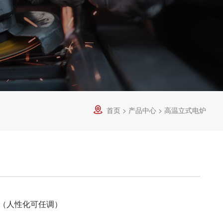
首页
>
产品中心
>
高温立式电炉

in（人性化可任调）