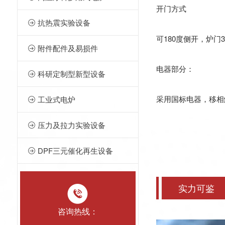
开门方式
抗热震实验设备

可180度侧开，炉
附件配件及易损件

电器部分：
科研定制型新型设备

采用国标电器，移相
工业式电炉

压力及拉力实验设备

DPF三元催化再生设备

实力可鉴
咨询热线：