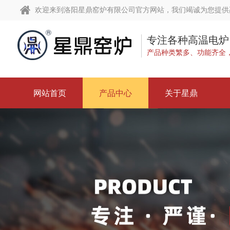
欢迎来到洛阳星鼎窑炉有限公司官方网站，我们竭诚为您提供

网
站
产
专注各种高温电炉
产品种类繁多、功能齐全
首
品
关
页
中
于
合
网站首页
产品中心
关于星鼎
心
星
作
荣
鼎
案
誉
资
例
资
讯
服
质
中
务
技
心
流
术
联
程
支
系
物