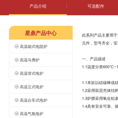
产品介绍
可选配件
星鼎产品中心
此系列产品主要用于
元件，型号齐全，安
高温箱式电阻炉

一、产品描述
高温马弗炉

1.1温度分类600℃~
高温管式电炉

1.1本款以硅碳棒或
高温立式电炉

1.2采用双层壳体
1.3炉膛采用氧化
高温台车式电炉

1.4具有安全可靠
高温气氛电炉
