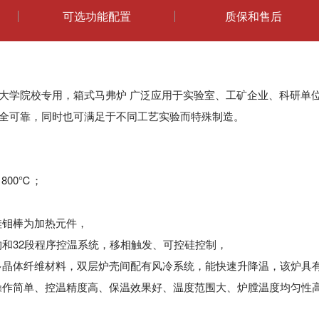
可选功能配置
质保和售后
大学院校专用，箱式马弗炉 广泛应用于实验室、工矿企业、科研单
全可靠，同时也可满足于不同工艺实验而特殊制造。
1800℃；
硅钼棒为加热元件，
结构和32段程序控温系统，移相触发、可控硅控制，
铝多晶体纤维材料，双层炉壳间配有风冷系统，能快速升降温，该炉具
、操作简单、控温精度高、保温效果好、温度范围大、炉膛温度均匀性