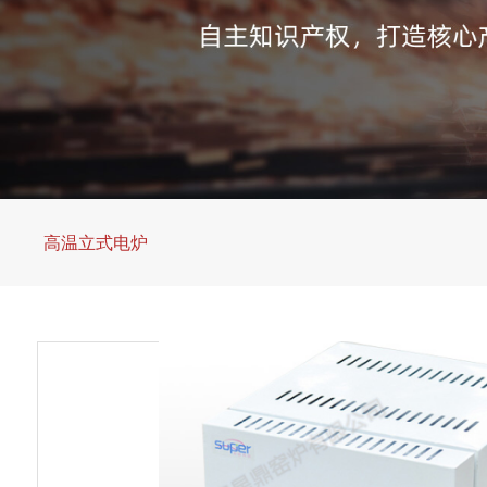
持
我
流
们
查
询
高温立式电炉