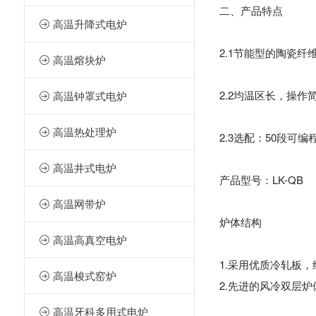
二、产品特点
高温升降式电炉

2.1节能型的陶瓷
高温熔块炉

2.2均温区长，操
高温钟罩式电炉

高温热处理炉

2.3选配：50段可
高温井式电炉

产品型号：LK-QB
高温网带炉

炉体结构
高温高真空电炉

1.采用优质冷轧板
高温梭式窑炉

2.先进的风冷双层
高温牙科多用式电炉
